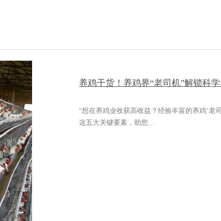
养鸡干货！养鸡界“老司机”解锁科学养
“想在养鸡业收获高收益？经验丰富的养鸡‘老
这五大关键要素，助您…