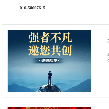
010-58607615