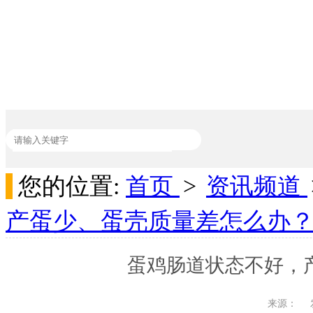
您的位置:
首页
>
资讯频道
热门关键词：
加丽素红
家禽饲料添加剂
吸附剂
动物饲料添加剂
产蛋少、蛋壳质量差怎么办
蛋鸡肠道状态不好，
来源：