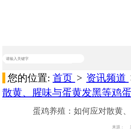
您的位置:
首页
>
资讯频道
热门关键词：
加丽素红
家禽饲料添加剂
吸附剂
动物饲料添加剂
散黄、腥味与蛋黄发黑等鸡
蛋鸡养殖：如何应对散黄、
来源：