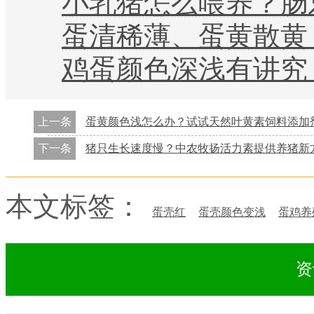
小乳猪怎么喂养？肠乐
蛋清稀薄、蛋黄散黄？蛋
鸡蛋颜色深浅有讲究？天
上一条
蛋黄颜色浅怎么办？试试天然叶黄素饲料添加
下一条
猪只生长速度慢？中农牧扬活力素提供养猪新
本文标签：
蛋壳红
蛋壳颜色变浅
蛋鸡养
资