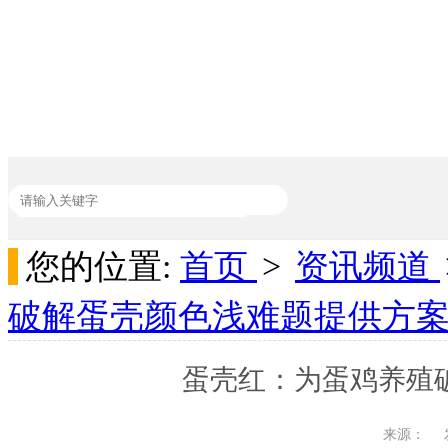
您的位置:
首页
>
资讯频道
热门关键词：
加丽素红
家禽饲料添加剂
吸附剂
动物饲料添加剂
破解蛋壳颜色浅难题提供方
蛋壳红：为蛋鸡养殖
来源：