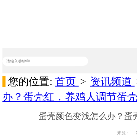
您的位置:
首页
>
资讯频道
热门关键词：
加丽素红
家禽饲料添加剂
吸附剂
动物饲料添加剂
办？蛋壳红，养鸡人调节蛋
蛋壳颜色变浅怎么办？蛋
来源：