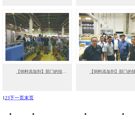
【饲料添加剂】部门的技术老师们考察日本鸡蛋分级包装(GP)
1
2
3
下一页
末页
首页
功能性饲料添加剂
饲料着色剂