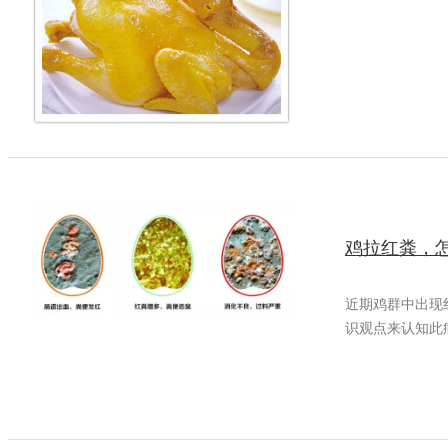
鸡拉红粪，
近期鸡群中出现
识观点来认知此