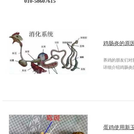
010-58607615
鸡肠炎的原
养鸡的朋友们对
详细介绍鸡肠炎
蛋鸡使用新